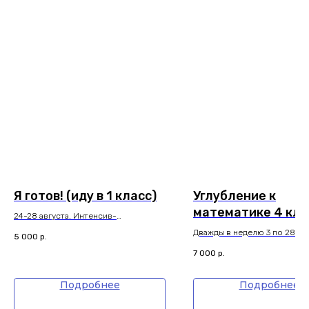
Я готов! (иду в 1 класс)
Углубление к
математике 4 кла
24-28 августа. Интенсив-
диагностика с нейропсихологом
Дважды в неделю 3 по 28 ав
5 000
р.
7 000
р.
Подробнее
Подробнее