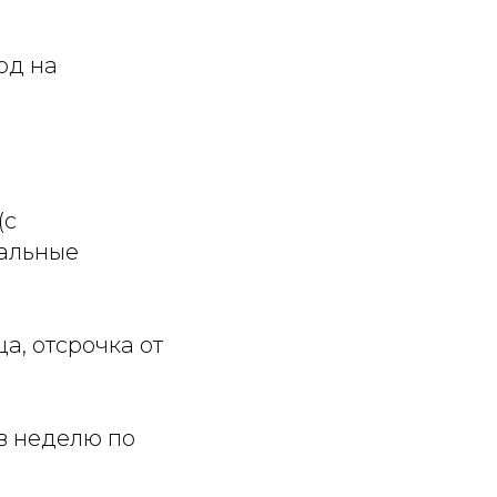
од на
(с
уальные
а, отсрочка от
в неделю по