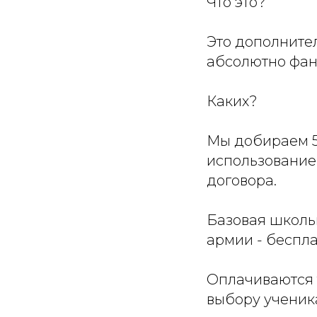
Что это?
Это дополнител
абсолютно фан
Каких?
Мы добираем 5 
использование
договора.
Базовая школьн
армии - беспла
Оплачиваются 
выбору ученика